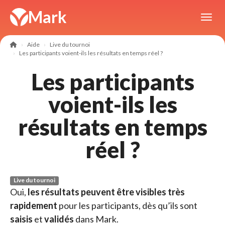
Panneau de gestion des cookies
Mark
Toggl
Aide
Live du tournoi
Les participants voient-ils les résultats en temps réel ?
Les participants
voient-ils les
résultats en temps
réel ?
Live du tournoi
Oui,
les résultats peuvent être visibles très
rapidement
pour les participants, dès qu’ils sont
saisis
et
validés
dans Mark.