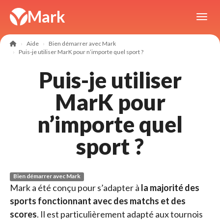
Panneau de gestion des cookies
Mark
Toggl
Aide
Bien démarrer avec Mark
Puis-je utiliser MarK pour n’importe quel sport ?
Puis-je utiliser
MarK pour
n’importe quel
sport ?
Bien démarrer avec Mark
Mark a été conçu pour s’adapter à
la majorité des
sports fonctionnant avec des matchs et des
scores
. Il est particulièrement adapté aux tournois